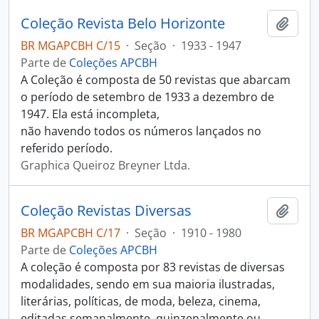
Coleção Revista Belo Horizonte
Adici
BR MGAPCBH C/15
·
Seção
·
1933 - 1947
Parte de
Coleções APCBH
A Coleção é composta de 50 revistas que abarcam
o período de setembro de 1933 a dezembro de
1947. Ela está incompleta,
não havendo todos os números lançados no
referido período.
Graphica Queiroz Breyner Ltda.
Coleção Revistas Diversas
Adici
BR MGAPCBH C/17
·
Seção
·
1910 - 1980
Parte de
Coleções APCBH
A coleção é composta por 83 revistas de diversas
modalidades, sendo em sua maioria ilustradas,
literárias, políticas, de moda, beleza, cinema,
editadas semanalmente, quinzenalmente ou