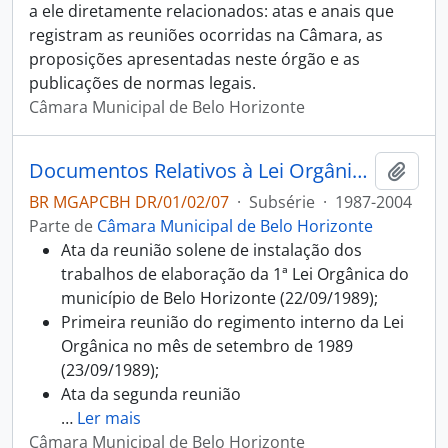
a ele diretamente relacionados: atas e anais que
registram as reuniões ocorridas na Câmara, as
proposições apresentadas neste órgão e as
publicações de normas legais.
Câmara Municipal de Belo Horizonte
Documentos Relativos à Lei Orgânica de Belo Horizonte
Adici
BR MGAPCBH DR/01/02/07
·
Subsérie
·
1987-2004
Parte de
Câmara Municipal de Belo Horizonte
Ata da reunião solene de instalação dos
trabalhos de elaboração da 1ª Lei Orgânica do
município de Belo Horizonte (22/09/1989);
Primeira reunião do regimento interno da Lei
Orgânica no mês de setembro de 1989
(23/09/1989);
Ata da segunda reunião
…
Ler mais
Câmara Municipal de Belo Horizonte