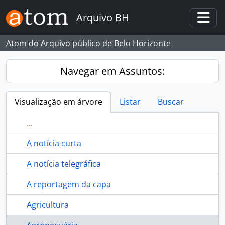
Skip to main content
Arquivo BH
Togg
Atom do Arquivo público de Belo Horizonte
Navegar em Assuntos:
Visualização em árvore
Listar
Buscar
...
A notícia curta
A notícia telegráfica
A reportagem da capa
Agricultura