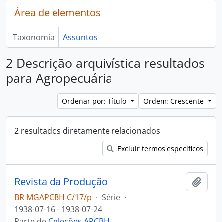
Área de elementos
Taxonomia
Assuntos
2 Descrição arquivística resultados
para Agropecuária
Ordenar por: Título
Ordem: Crescente
2 resultados diretamente relacionados
Excluir termos específicos
Revista da Produção
Adici
BR MGAPCBH C/17/p
·
Série
·
1938-07-16 - 1938-07-24
Parte de
Coleções APCBH