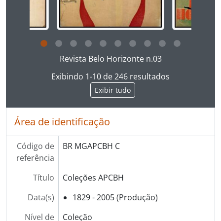
Ao clicar no link deste título da descrição a página 
Revista Belo Horizonte n.03
Exibindo 1-10 de 246 resultados
Exibir tudo
Área de identificação
Código de
BR MGAPCBH C
referência
Título
Coleções APCBH
Data(s)
1829 - 2005 (Produção)
Nível de
Coleção