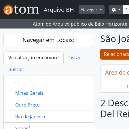
Skip to main content
Busc
Arquivo BH
Opçõe
Navegar
Atom do Arquivo público de Belo Horizonte
São Jo
Navegar em Locais:
Relacionado
Visualização em árvore
Listar
Buscar
Área de 
...
T
Minas Gerais
2 Desc
Ouro Preto
Del Re
Rio de Janeiro
Sabará