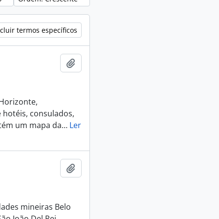
cluir termos específicos
Adicionar a área de transferência
 Horizonte,
 hotéis, consulados,
ontém um mapa da
…
Ler
Adicionar a área de transferência
idades mineiras Belo
ão João Del Rei.