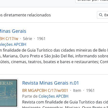
os diretamente relacionados
Ex
Minas Gerais
BH C/17/w
·
Série
·
1961
oleções APCBH
m finalidade de Guia Turístico das cidades mineiras de Belo
 Mariana, Ouro Preto e São João Del Rei, informando sobre
úteis, cinemas, teatros, boates e bares e restaurantes; C
Revista Minas Gerais n.01
BR MGAPCBH C/17/w/001
·
Item
·
1961
Parte de
Coleções APCBH
Revista com finalidade de Guia Turístico das c
Horizonte, Congonhas, Mariana, Ouro Preto e S