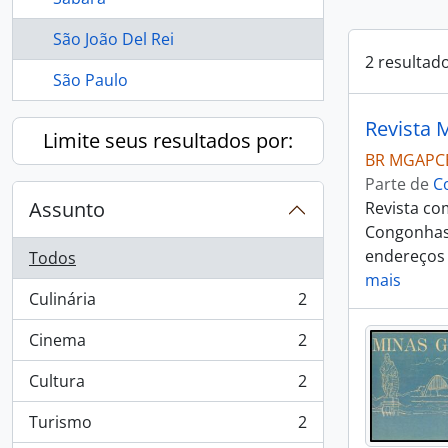
São João Del Rei
2 resultad
São Paulo
Revista 
Limite seus resultados por:
BR MGAPC
Parte de
C
Assunto
Revista co
Congonhas,
endereços 
Todos
mais
Culinária
2
, 2 resultados
Cinema
2
, 2 resultados
Cultura
2
, 2 resultados
Turismo
2
, 2 resultados