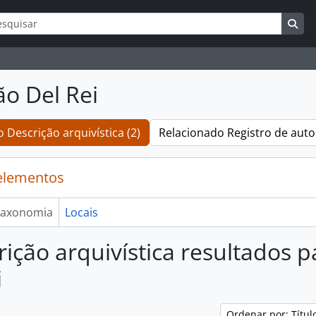
ar
s de busca
Bus
ão Del Rei
 Descrição arquivística (2)
Relacionado Registro de auto
elementos
axonomia
Locais
rição arquivística resultados 
i
Ordenar por: Títu