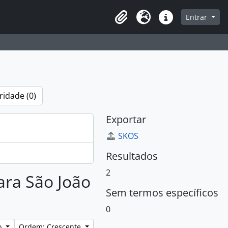
que na página de navegação
Entrar
Área de Transferência
Idioma
Atalhos
ridade (0)
Exportar
SKOS
Resultados
2
para São João
Sem termos específicos
0
lo
Ordem: Crescente