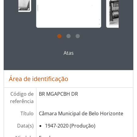
Ao clicar no link deste título da descrição a página 
Atas
Área de identificação
Código de
BR MGAPCBH DR
referência
Título
Câmara Municipal de Belo Horizonte
Data(s)
1947-2020 (Produção)