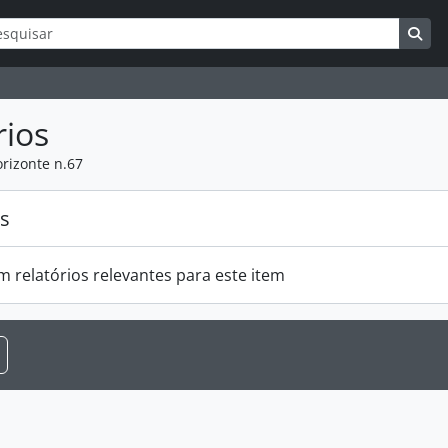
ar
s de busca
Bus
rios
orizonte n.67
os
m relatórios relevantes para este item