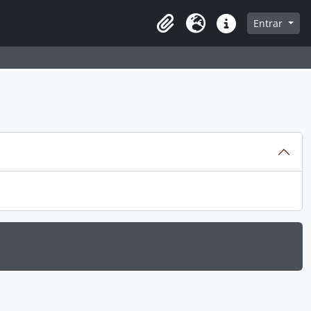
que na página de navegação
Entrar
Área de Transferência
Idioma
Atalhos