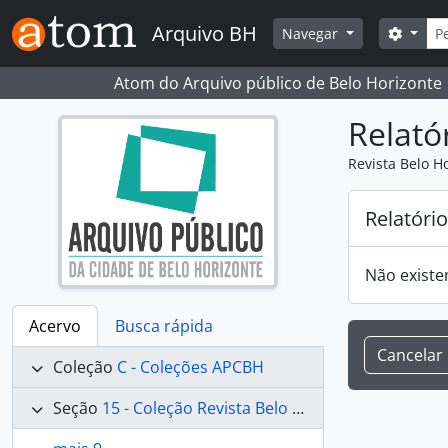
Skip to main content
Busc
Arquivo BH
Opçõe
Navegar
Atom do Arquivo público de Belo Horizonte
Relató
Revista Belo H
Relatóri
Não existe
Acervo
Busca rápida
Cancelar
Coleção
C - Coleções APCBH
Seção
15 - Coleção Revista Belo Horizonte