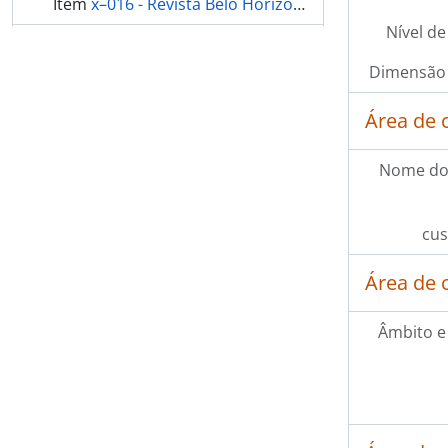
Item
x–016 - Revista Belo Horizonte n.19
Nível de
Item
x–018 - Revista Belo Horizonte n.21
Dimensão 
Item
x–019 - Revista Belo Horizonte n.67
Área de 
mais 31...
Nome do
cus
Área de 
Âmbito e