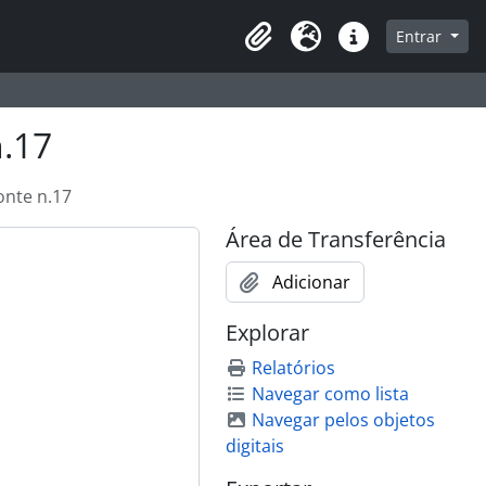
que na página de navegação
Entrar
Área de Transferência
Idioma
Atalhos
n.17
onte n.17
Área de Transferência
Adicionar
Explorar
Relatórios
Navegar como lista
Navegar pelos objetos
digitais