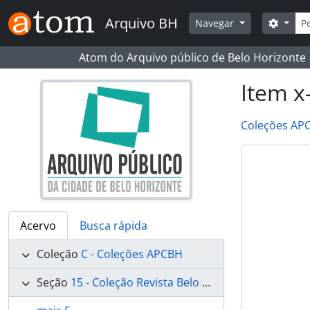
Skip to main content
Busc
Arquivo BH
Opçõe
Navegar
Atom do Arquivo público de Belo Horizonte
Item x
Coleções AP
Acervo
Busca rápida
Coleção
C - Coleções APCBH
Seção
15 - Coleção Revista Belo Horizonte