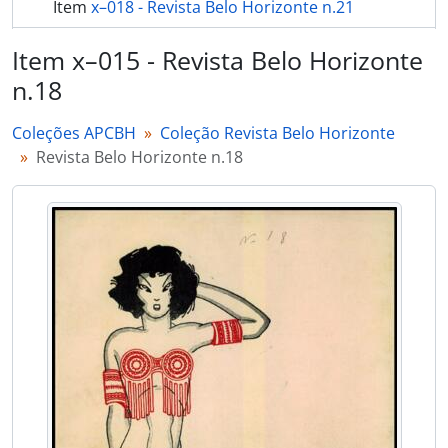
Item
x–018 - Revista Belo Horizonte n.21
Item
x–019 - Revista Belo Horizonte n.67
Item x–015 - Revista Belo Horizonte
n.18
Item
x–020 - Revista Belo Horizonte n.72
mais 30...
Coleções APCBH
Coleção Revista Belo Horizonte
Revista Belo Horizonte n.18