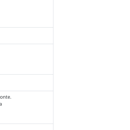
onte.
a