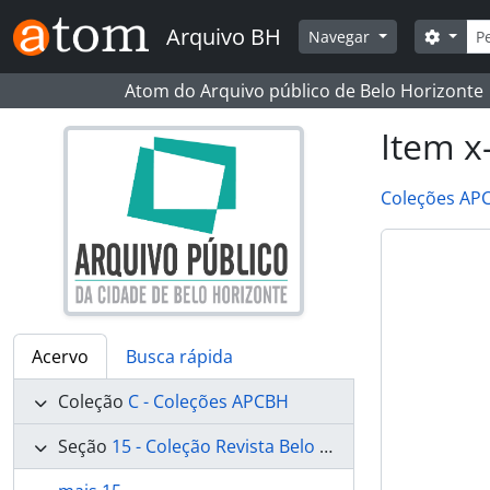
Skip to main content
Busc
Arquivo BH
Opçõe
Navegar
Atom do Arquivo público de Belo Horizonte
Item x
Coleções AP
Acervo
Busca rápida
Coleção
C - Coleções APCBH
Seção
15 - Coleção Revista Belo Horizonte