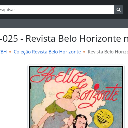
ar
s de busca
Bus
–025 - Revista Belo Horizonte 
CBH
Coleção Revista Belo Horizonte
Revista Belo Horiz