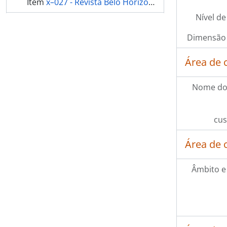
Item
x–027 - Revista Belo Horizonte n.87
Nível de
Item
x–028 - Revista Belo Horizonte n.93
Dimensão 
Item
x–029 - Revista Belo Horizonte n.100
Área de 
mais 21...
Nome do
cus
Área de 
Âmbito e