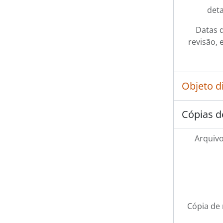
det
Datas d
revisão, 
Objeto d
Cópias d
Arquivo
Cópia de 