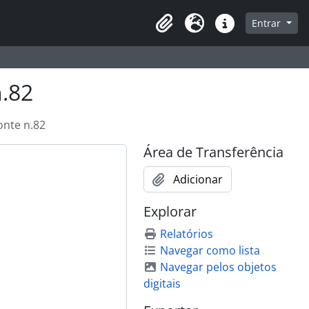
que na página de navegação
Entrar
Área de Transferência
Idioma
Atalhos
n.82
onte n.82
Área de Transferência
Adicionar
Explorar
Relatórios
Navegar como lista
Navegar pelos objetos
digitais