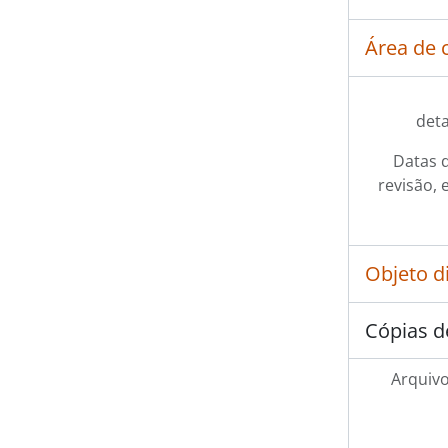
Área de 
det
Datas d
revisão, 
Objeto d
Cópias d
Arquivo