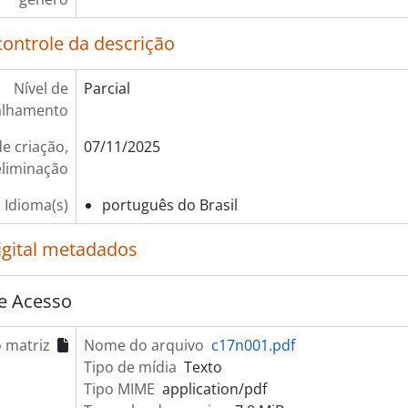
controle da descrição
Nível de
Parcial
alhamento
e criação,
07/11/2025
eliminação
Idioma(s)
português do Brasil
igital metadados
e Acesso
 matriz
Nome do arquivo
c17n001.pdf
Tipo de mídia
Texto
Tipo MIME
application/pdf