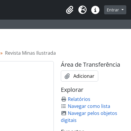
que na página de navegação
Entrar
Área de Transferência
Idioma
Atalhos
Revista Minas Ilustrada
Área de Transferência
Adicionar
Explorar
Relatórios
Navegar como lista
Navegar pelos objetos
digitais