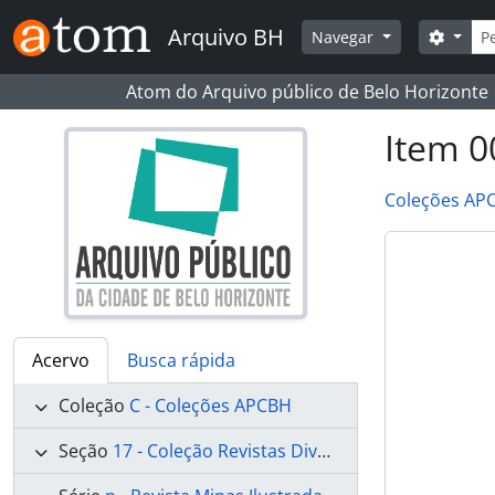
Skip to main content
Busc
Arquivo BH
Opçõe
Navegar
Atom do Arquivo público de Belo Horizonte
Item 0
Coleções AP
Acervo
Busca rápida
Coleção
C - Coleções APCBH
Seção
17 - Coleção Revistas Diversas