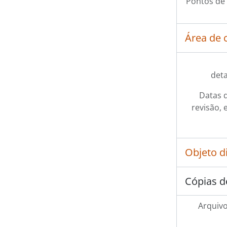
Pontos de
Área de 
det
Datas d
revisão, 
Objeto d
Cópias d
Arquivo