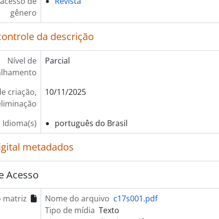
 acesso de
Revista
gênero
controle da descrição
Nível de
Parcial
alhamento
e criação,
10/11/2025
eliminação
Idioma(s)
português do Brasil
igital metadados
e Acesso
 matriz
Nome do arquivo
c17s001.pdf
Tipo de mídia
Texto