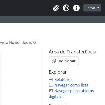
que na página de navegação
Entrar
Área de Transferência
Idioma
Atalhos
vista Novidades n.72
Área de Transferência
Adicionar
Explorar
Relatórios
Navegar como lista
Navegar pelos objetos
digitais