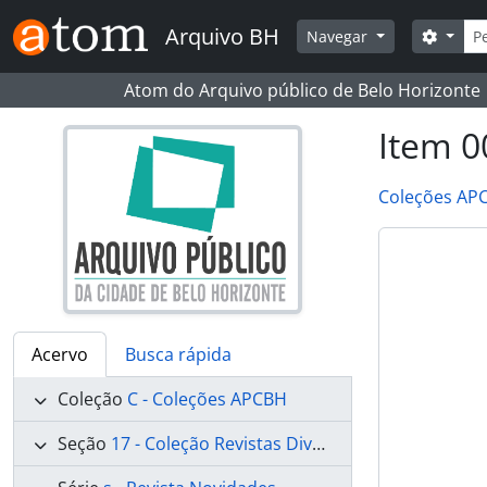
Skip to main content
Busc
Arquivo BH
Opçõe
Navegar
Atom do Arquivo público de Belo Horizonte
Item 0
Coleções AP
Acervo
Busca rápida
Coleção
C - Coleções APCBH
Seção
17 - Coleção Revistas Diversas