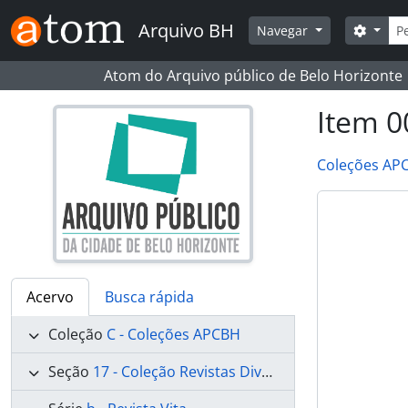
Skip to main content
Busc
Arquivo BH
Opçõe
Navegar
Atom do Arquivo público de Belo Horizonte
Item 00
Coleções AP
Acervo
Busca rápida
Coleção
C - Coleções APCBH
Seção
17 - Coleção Revistas Diversas