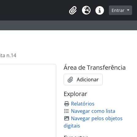
que na página de navegação
Entrar
Área de Transferência
Idioma
Atalhos
ita n.14
Área de Transferência
Adicionar
Explorar
Relatórios
Navegar como lista
Navegar pelos objetos
digitais