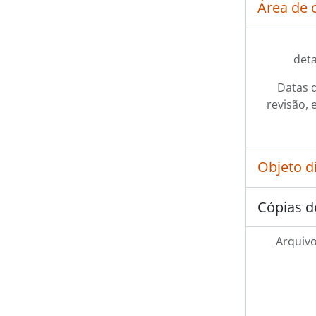
Área de 
det
Datas d
revisão, 
Objeto d
Cópias d
Arquivo