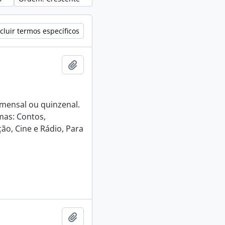
cluir termos específicos
Adicionar a área de transferência
e mensal ou quinzenal.
mas: Contos,
ão, Cine e Rádio, Para
Adicionar a área de transferência