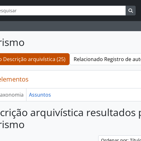
ar
s de busca
Bus
ismo
 Descrição arquivística (25)
Relacionado Registro de aut
elementos
axonomia
Assuntos
crição arquivística resultados
ismo
Ordenar por: Títu