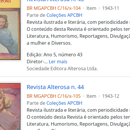
BR MGAPCBH C/16/x-104
·
Item
·
1943-11
Parte de
Coleções APCBH
Revista ilustrada e literária, com periodicidad
O conteúdo desta Revista é orientado pelos te
Literatura, Humorismo, Reportagens, Divulgaçã
a mulher e Diversos.
Edição: Ano 5, número 43
Diretor-
…
Ler mais
Sociedade Editora Alterosa Ltda.
Revista Alterosa n. 44
BR MGAPCBH C/16/x-105
·
Item
·
1943-12
Parte de
Coleções APCBH
Revista ilustrada e literária, com periodicidad
O conteúdo desta Revista é orientado pelos te
Literatura, Humorismo, Reportagens, Divulgaçã