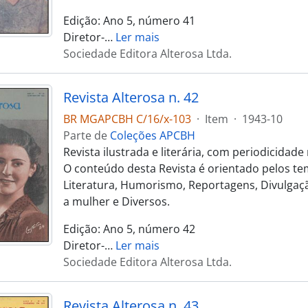
Edição: Ano 5, número 41
Diretor-
…
Ler mais
Sociedade Editora Alterosa Ltda.
Revista Alterosa n. 42
BR MGAPCBH C/16/x-103
·
Item
·
1943-10
Parte de
Coleções APCBH
Revista ilustrada e literária, com periodicidad
O conteúdo desta Revista é orientado pelos te
Literatura, Humorismo, Reportagens, Divulgaçã
a mulher e Diversos.
Edição: Ano 5, número 42
Diretor-
…
Ler mais
Sociedade Editora Alterosa Ltda.
Revista Alterosa n. 43