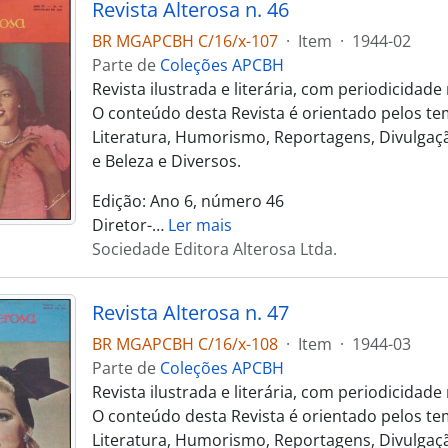
Revista Alterosa n. 46
BR MGAPCBH C/16/x-107
·
Item
·
1944-02
Parte de
Coleções APCBH
Revista ilustrada e literária, com periodicidad
O conteúdo desta Revista é orientado pelos te
Literatura, Humorismo, Reportagens, Divulgaçã
e Beleza e Diversos.
Edição: Ano 6, número 46
Diretor-
…
Ler mais
Sociedade Editora Alterosa Ltda.
Revista Alterosa n. 47
BR MGAPCBH C/16/x-108
·
Item
·
1944-03
Parte de
Coleções APCBH
Revista ilustrada e literária, com periodicidad
O conteúdo desta Revista é orientado pelos te
Literatura, Humorismo, Reportagens, Divulgaçã