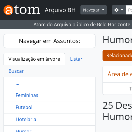
Skip to main content
Busc
Arquivo BH
Opçõe
Navegar
Atom do Arquivo público de Belo Horizonte
Humor
Navegar em Assuntos:
Relacionado
Visualização em árvore
Listar
Buscar
Área de 
...
T
Femininas
25 Des
Futebol
Humor
Hotelaria
Humor