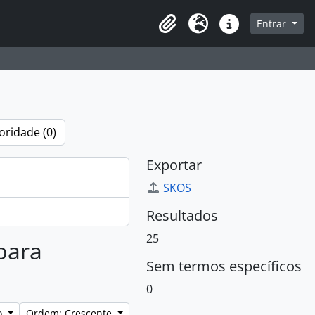
que na página de navegação
Entrar
Área de Transferência
Idioma
Atalhos
oridade (0)
Exportar
SKOS
Resultados
25
 para
Sem termos específicos
0
lo
Ordem: Crescente