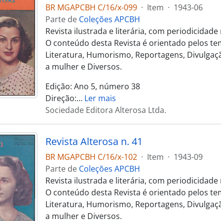
BR MGAPCBH C/16/x-099
·
Item
·
1943-06
Parte de
Coleções APCBH
Revista ilustrada e literária, com periodicidad
O conteúdo desta Revista é orientado pelos te
Literatura, Humorismo, Reportagens, Divulgaçã
a mulher e Diversos.
Edição: Ano 5, número 38
Direção:
…
Ler mais
Sociedade Editora Alterosa Ltda.
Revista Alterosa n. 41
BR MGAPCBH C/16/x-102
·
Item
·
1943-09
Parte de
Coleções APCBH
Revista ilustrada e literária, com periodicidad
O conteúdo desta Revista é orientado pelos te
Literatura, Humorismo, Reportagens, Divulgaçã
a mulher e Diversos.