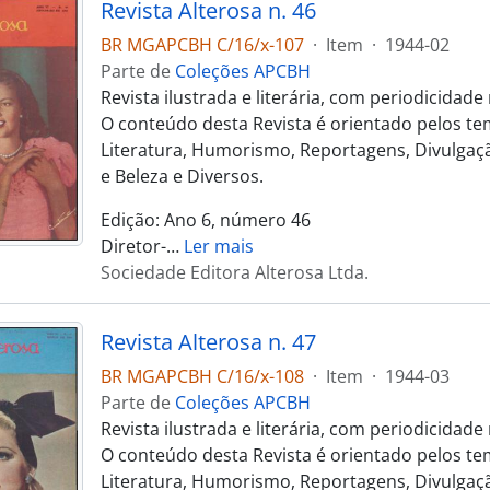
Revista Alterosa n. 46
BR MGAPCBH C/16/x-107
·
Item
·
1944-02
Parte de
Coleções APCBH
Revista ilustrada e literária, com periodicidad
O conteúdo desta Revista é orientado pelos te
Literatura, Humorismo, Reportagens, Divulgaçã
e Beleza e Diversos.
Edição: Ano 6, número 46
Diretor-
…
Ler mais
Sociedade Editora Alterosa Ltda.
Revista Alterosa n. 47
BR MGAPCBH C/16/x-108
·
Item
·
1944-03
Parte de
Coleções APCBH
Revista ilustrada e literária, com periodicidad
O conteúdo desta Revista é orientado pelos te
Literatura, Humorismo, Reportagens, Divulgaçã