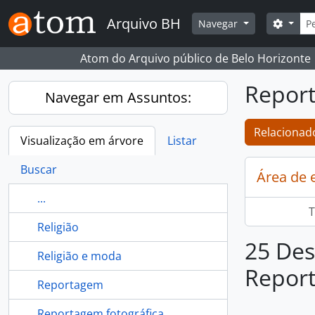
Skip to main content
Busc
Arquivo BH
Opçõe
Navegar
Atom do Arquivo público de Belo Horizonte
Repor
Navegar em Assuntos:
Relacionado
Visualização em árvore
Listar
Buscar
Área de 
...
T
Religião
25 Des
Religião e moda
Repor
Reportagem
Reportagem fotográfica