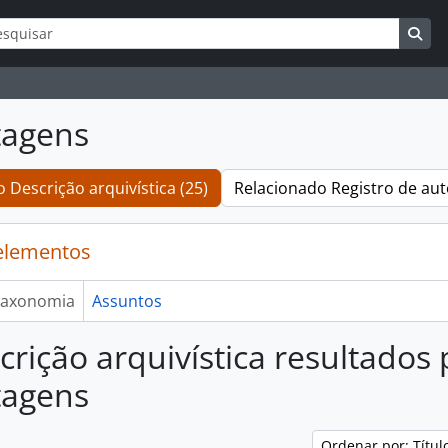
ar
s de busca
Bus
tagens
 Descrição arquivística (25)
Relacionado Registro de aut
elementos
axonomia
Assuntos
crição arquivística resultados
tagens
Ordenar por: Títu