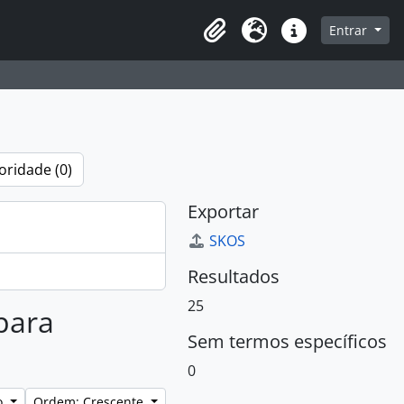
que na página de navegação
Entrar
Área de Transferência
Idioma
Atalhos
oridade (0)
Exportar
SKOS
Resultados
25
 para
Sem termos específicos
0
lo
Ordem: Crescente