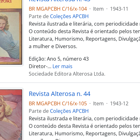
BR MGAPCBH C/16/x-104
·
Item
·
1943-11
Parte de
Coleções APCBH
Revista ilustrada e literária, com periodicidad
O conteúdo desta Revista é orientado pelos te
Literatura, Humorismo, Reportagens, Divulgaçã
a mulher e Diversos.
Edição: Ano 5, número 43
Diretor-
…
Ler mais
Sociedade Editora Alterosa Ltda.
Revista Alterosa n. 44
BR MGAPCBH C/16/x-105
·
Item
·
1943-12
Parte de
Coleções APCBH
Revista ilustrada e literária, com periodicidad
O conteúdo desta Revista é orientado pelos te
Literatura, Humorismo, Reportagens, Divulgaçã