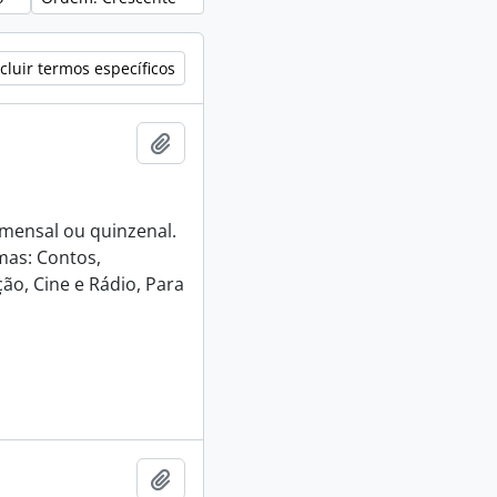
cluir termos específicos
Adicionar a área de transferência
e mensal ou quinzenal.
mas: Contos,
ão, Cine e Rádio, Para
Adicionar a área de transferência