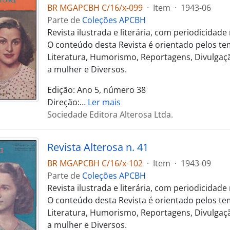
BR MGAPCBH C/16/x-099
·
Item
·
1943-06
Parte de
Coleções APCBH
Revista ilustrada e literária, com periodicidad
O conteúdo desta Revista é orientado pelos te
Literatura, Humorismo, Reportagens, Divulgaçã
a mulher e Diversos.
Edição: Ano 5, número 38
Direção:
…
Ler mais
Sociedade Editora Alterosa Ltda.
Revista Alterosa n. 41
BR MGAPCBH C/16/x-102
·
Item
·
1943-09
Parte de
Coleções APCBH
Revista ilustrada e literária, com periodicidad
O conteúdo desta Revista é orientado pelos te
Literatura, Humorismo, Reportagens, Divulgaçã
a mulher e Diversos.