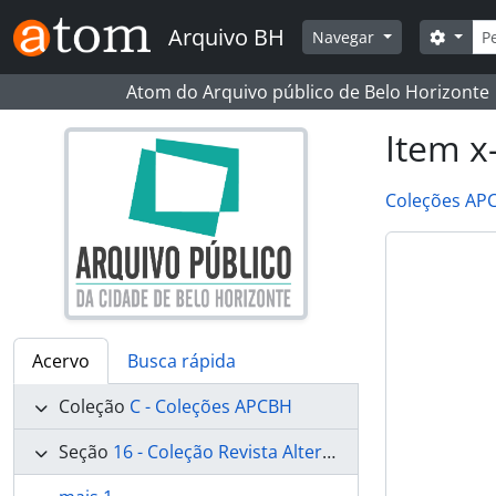
Skip to main content
Busc
Arquivo BH
Opçõe
Navegar
Atom do Arquivo público de Belo Horizonte
Item x
Coleções AP
Acervo
Busca rápida
Coleção
C - Coleções APCBH
Seção
16 - Coleção Revista Alterosa