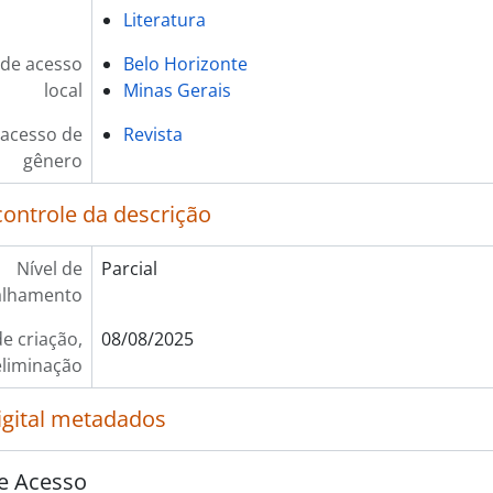
Literatura
de acesso
Belo Horizonte
local
Minas Gerais
 acesso de
Revista
gênero
controle da descrição
Nível de
Parcial
alhamento
e criação,
08/08/2025
eliminação
igital metadados
e Acesso