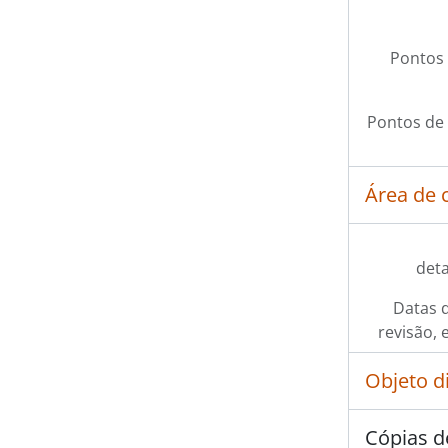
Pontos 
Pontos de
Área de 
det
Datas d
revisão, 
Objeto d
Cópias d