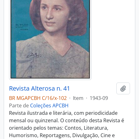
Revista Alterosa n. 41
Adici
BR MGAPCBH C/16/x-102
·
Item
·
1943-09
Parte de
Coleções APCBH
Revista ilustrada e literária, com periodicidade
mensal ou quinzenal. O conteúdo desta Revista é
orientado pelos temas: Contos, Literatura,
Humorismo, Reportagens, Divulgação, Cine e