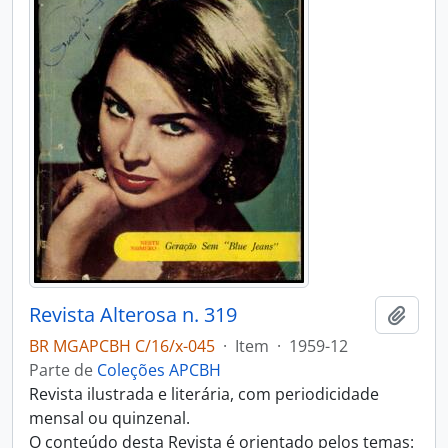
Revista Alterosa n. 319
Adici
BR MGAPCBH C/16/x-045
·
Item
·
1959-12
Parte de
Coleções APCBH
Revista ilustrada e literária, com periodicidade
mensal ou quinzenal.
O conteúdo desta Revista é orientado pelos temas: