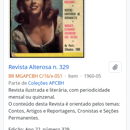
Revista Alterosa n. 329
Adici
BR MGAPCBH C/16/x-051
·
Item
·
1960-05
Parte de
Coleções APCBH
Revista ilustrada e literária, com periodicidade
mensal ou quinzenal.
O conteúdo desta Revista é orientado pelos temas:
Contos, Artigos e Reportagens, Cronistas e Seções
Permanentes.
Edição: Ano 22, número 329.