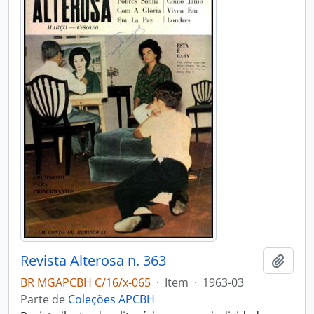
Revista Alterosa n. 363
Adici
BR MGAPCBH C/16/x-065
·
Item
·
1963-03
Parte de
Coleções APCBH