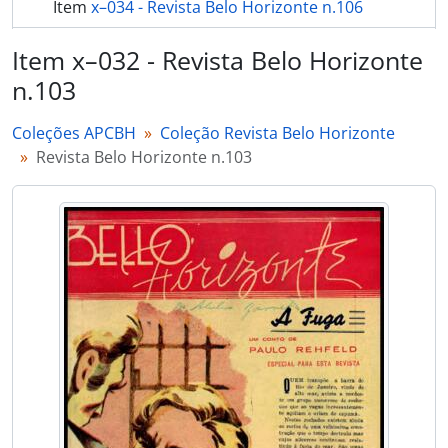
Item
x–034 - Revista Belo Horizonte n.106
Item
x–035 - Revista Belo Horizonte n.107
Item x–032 - Revista Belo Horizonte
n.103
Item
x–036 - Revista Belo Horizonte n.111
mais 14...
Coleções APCBH
Coleção Revista Belo Horizonte
Revista Belo Horizonte n.103