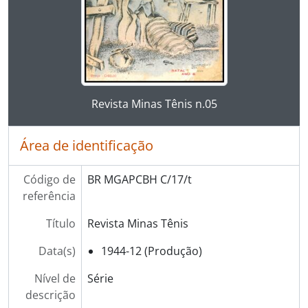
Ao clicar no link deste título da descrição a página 
Revista Minas Tênis n.05
Área de identificação
Código de
BR MGAPCBH C/17/t
referência
Título
Revista Minas Tênis
Data(s)
1944-12 (Produção)
Nível de
Série
descrição