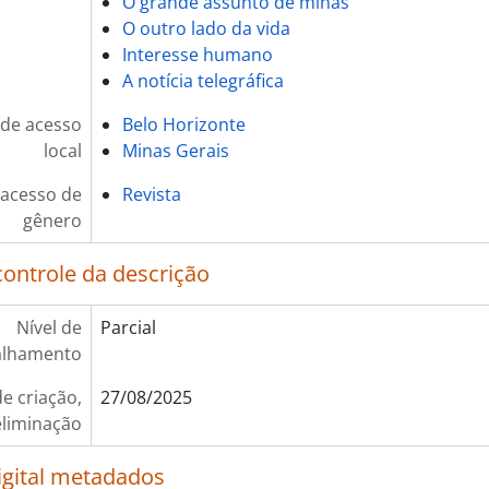
O grande assunto de minas
O outro lado da vida
Interesse humano
A notícia telegráfica
de acesso
Belo Horizonte
local
Minas Gerais
 acesso de
Revista
gênero
controle da descrição
Nível de
Parcial
alhamento
e criação,
27/08/2025
eliminação
igital metadados