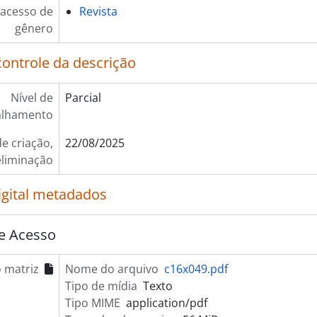
 acesso de
Revista
gênero
controle da descrição
Nível de
Parcial
alhamento
e criação,
22/08/2025
eliminação
igital metadados
e Acesso
 matriz
Nome do arquivo
c16x049.pdf
Tipo de mídia
Texto
Tipo MIME
application/pdf