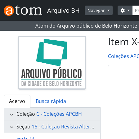
Skip to main content
Busc
Arquivo BH
Opçõe
Navegar
Atom do Arquivo público de Belo Horizonte
Item X
Coleções AP
Acervo
Busca rápida
Coleção
C - Coleções APCBH
Seção
16 - Coleção Revista Alterosa