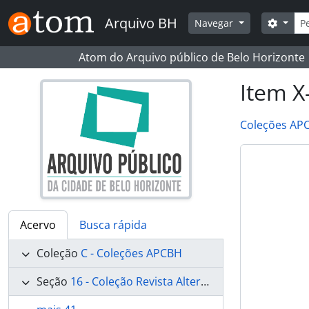
Skip to main content
Busc
Arquivo BH
Opçõe
Navegar
Atom do Arquivo público de Belo Horizonte
Item X
Coleções AP
Acervo
Busca rápida
Coleção
C - Coleções APCBH
Seção
16 - Coleção Revista Alterosa