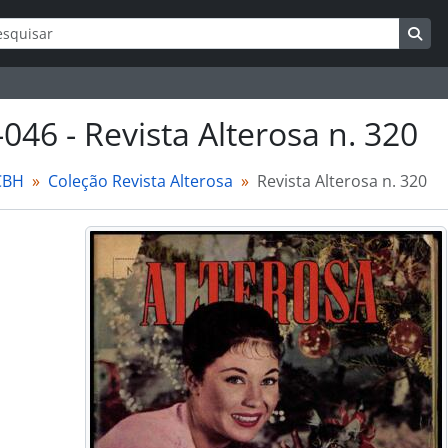
ar
s de busca
Bus
-046 - Revista Alterosa n. 320
CBH
Coleção Revista Alterosa
Revista Alterosa n. 320